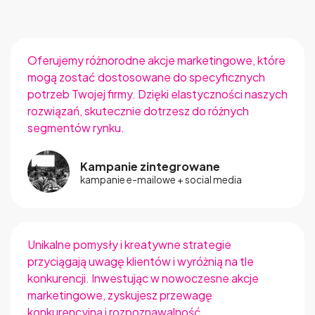
Oferujemy różnorodne akcje marketingowe, które
mogą zostać dostosowane do specyficznych
potrzeb Twojej firmy. Dzięki elastyczności naszych
rozwiązań, skutecznie dotrzesz do różnych
segmentów rynku.
Kampanie zintegrowane
kampanie e-mailowe + social media
Unikalne pomysły i kreatywne strategie
Jaki event chcesz
przyciągają uwagę klientów i wyróżnią na tle
konkurencji. Inwestując w nowoczesne akcje
ZROBIĆ?
marketingowe, zyskujesz przewagę
konkurencyjną i rozpoznawalność.